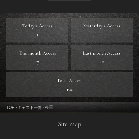
Today’s Access
Yesterday’s Access
1
1
This month Access
Last month Access
17
40
Total Access
104
柊華
TOP
キャスト一覧
Site map