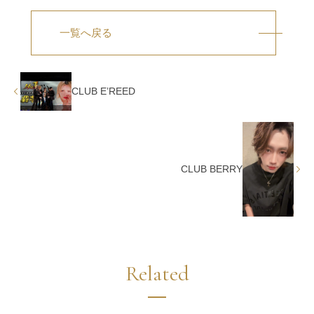
一覧へ戻る
CLUB E’REED
CLUB BERRY
Related