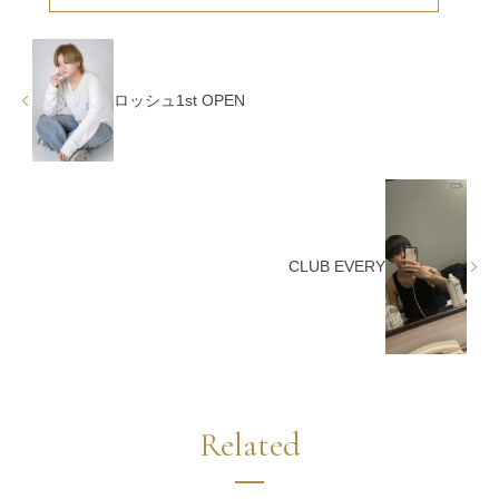
ロッシュ1st OPEN
CLUB EVERY
Related